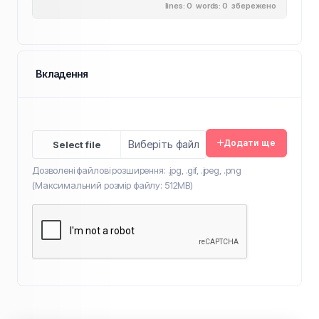
lines: 0 words: 0
збережено
Вкладення
Виберіть файл
Додати ще
Дозволені файлові розширення: .jpg, .gif, .jpeg, .png
(Максимальний розмір файлу: 512MB)