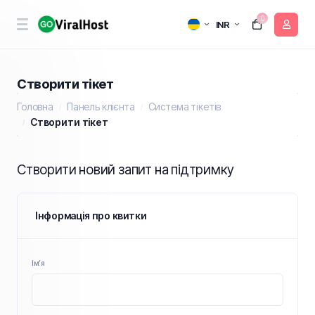
0
INR
Створити тікет
Головна
Панель клієнта
Система тікетів
Створити тікет
Створити новий запит на підтримку
Інформація про квитки
Ім’я