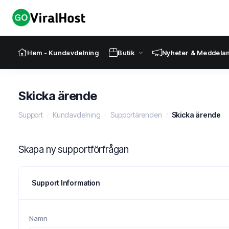
Hem - Kundavdelning
Butik
Nyheter & Meddela
Skicka ärende
Support
Kundavdelning
Supportärenden
Skicka ärende
Skapa ny supportförfrågan
Support Information
Namn