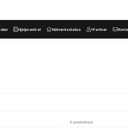
nden
Hjälpcentral
Nätverksstatus
Partner
Kont
E-postadress