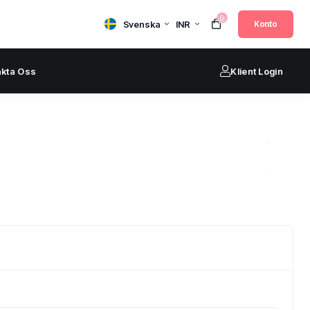
0
Svenska
INR
Konto
akta Oss
Klient Login