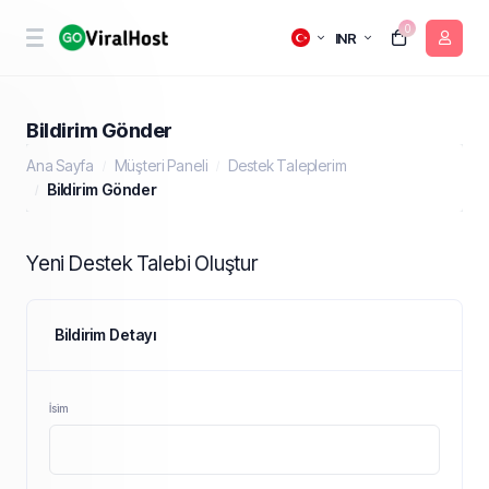
0
INR
Bildirim Gönder
Ana Sayfa
Müşteri Paneli
Destek Taleplerim
Bildirim Gönder
Yeni Destek Talebi Oluştur
Bildirim Detayı
İsim