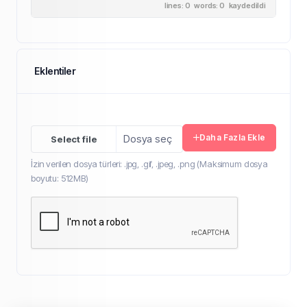
lines: 0 words: 0
kaydedildi
Eklentiler
Dosya seç
Daha Fazla Ekle
İzin verilen dosya türleri: .jpg, .gif, .jpeg, .png (Maksimum dosya
boyutu: 512MB)