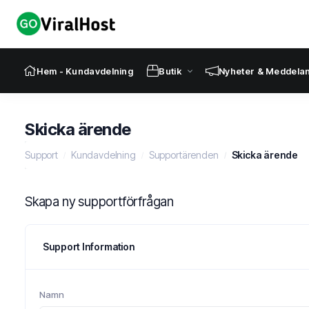
Hem - Kundavdelning
Butik
Nyheter & Meddela
Skicka ärende
Support
Kundavdelning
Supportärenden
Skicka ärende
Skapa ny supportförfrågan
Support Information
Namn