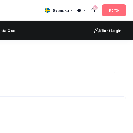
0
Svenska
INR
Konto
akta Oss
Klient Login