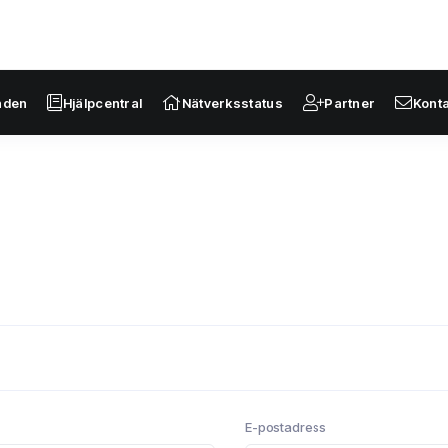
nden
Hjälpcentral
Nätverksstatus
Partner
Kont
E-postadress