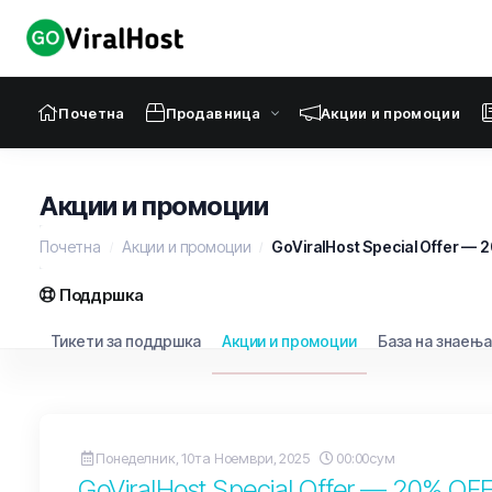
Почетна
Продавница
Акции и промоции
Акции и промоции
Почетна
Акции и промоции
GoViralHost Special Offer — 
Поддршка
Тикети за поддршка
Акции и промоции
База на знаења
Понеделник, 10та Ноември, 2025
00:00сум
GoViralHost Special Offer — 20% OF