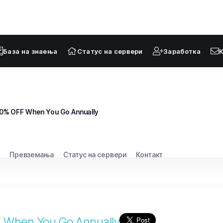
База на знаења
Статус на сервери
Заработка
20% OFF When You Go Annually
Превземања
Статус на сервери
Контакт
F When You Go Annually