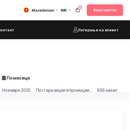
0
Macedonian
INR
Ваша сметка
Контакт
Логирање на клиент
По месеци
Ноември 2025
Постари акции и промоции...
RSS канал