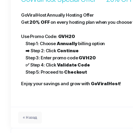
GoViralHost Annually Hosting Offer
Get
20% OFF
on every hosting plan when you choose
Use Promo Code:
GVH20
Step 1: Choose
Annually
billing option
➡️ Step 2: Click
Continue
Step 3: Enter promo code
GVH20
✅ Step 4: Click
Validate Code
Step 5: Proceed to
Checkout
Enjoy your savings and grow with
GoViralHost
!
« Назад