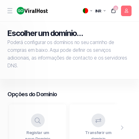
0
INR
Escolher um domínio...
Poderá configurar os domínios no seu carrinho de
compras em baixo. Aqui pode definir os serviços
adicionais, as informações de contacto e os servidores
DNS.
Opções do Domínio
Registar um
Transferir um
novo Domínio
domínio