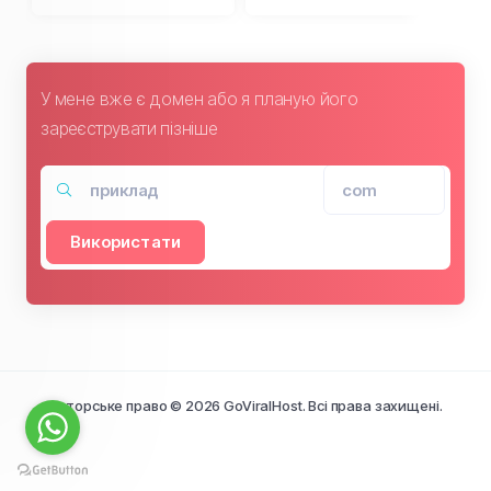
У мене вже є домен або я планую його
зареєструвати пізніше
Використати
Авторське право © 2026 GoViralHost. Всі права захищені.