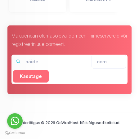
Ma uuendan olemasoleval domeenil nimeservereid või
registreerin uue domeeni.
Kasutage
Autoriõigus © 2026 GoViralHost. Kõik õigused kaitstud.