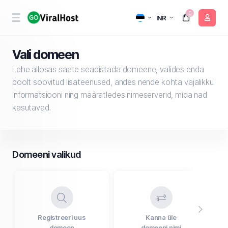
0
INR
Vali domeen
Lehe allosas saate seadistada domeene, valides enda
poolt soovitud lisateenused, andes nende kohta vajalikku
informatsiooni ning määratledes nimeserverid, mida nad
kasutavad.
Domeeni valikud
Registreeri uus
Kanna üle
domeen
domeeni nimi