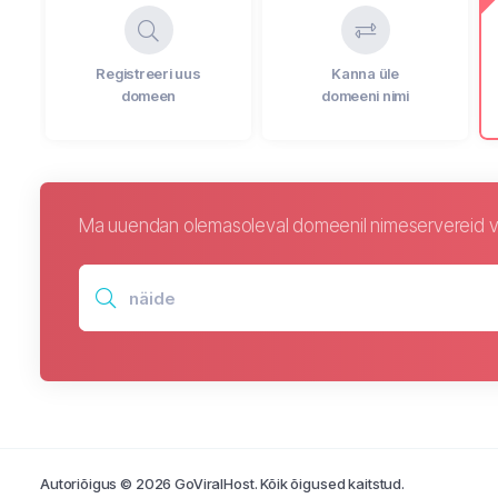
Registreeri uus
Kanna üle
domeen
domeeni nimi
Ma uuendan olemasoleval domeenil nimeservereid võ
Autoriõigus © 2026 GoViralHost. Kõik õigused kaitstud.