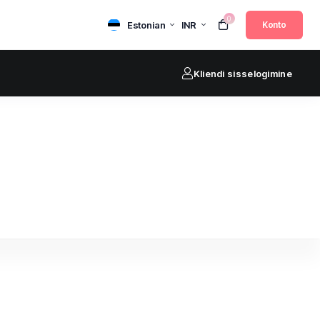
0
Estonian
INR
Konto
Kliendi sisselogimine