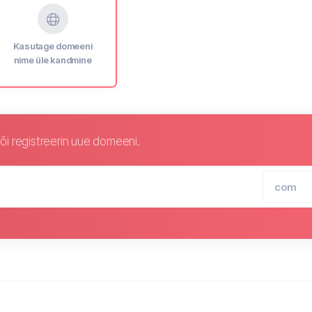
Kasutage domeeni
nime üle kandmine
i registreerin uue domeeni.