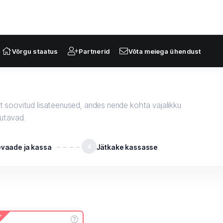
Võrgu staatus
Partnerid
Võta meiega ühendust
 soovitud lisateenused, andes nende kohta vajalikku
sutavad.
evaade ja kassa
4
Jätkake kassasse