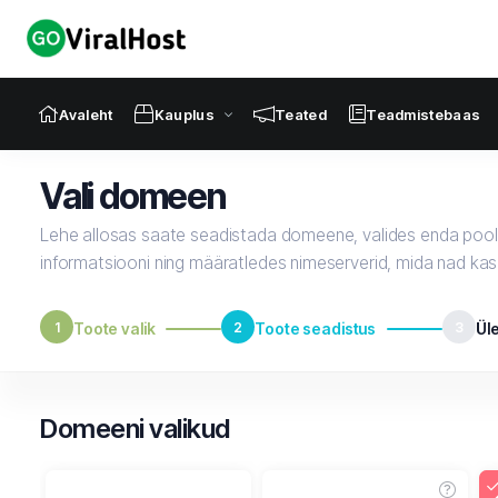
Avaleht
Kauplus
Teated
Teadmistebaas
Vali domeen
Lehe allosas saate seadistada domeene, valides enda poolt
informatsiooni ning määratledes nimeserverid, mida nad ka
1
Toote valik
2
Toote seadistus
3
Ül
Domeeni valikud