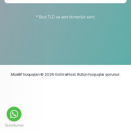
* Bəzi TLD və yeni domenlər xaric
Müəllif hüquqları © 2026 GoViralHost. Bütün hüquqlar qorunur.