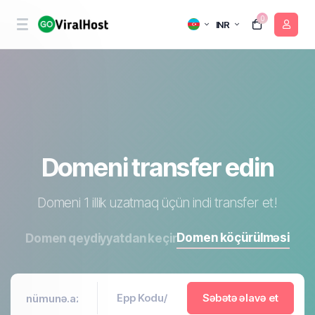
0
INR
Domeni transfer edin
Domeni 1 illik uzatmaq üçün indi transfer et!
Domen köçürülməsi
Domen qeydiyyatdan keçir
Səbətə əlavə et