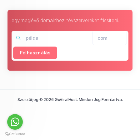
egy meglévő domainhez névszervereket frissíteni.
Felhasználás
Szerzői jog © 2026 GoViralHost. Minden Jog Fenntartva.