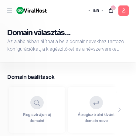
0
INR
Domain választás...
Az alábbiakban állíthatja be a domain nevekhez tartozó
konfigurációkat, a kiegészítőket és a névszervereket.
Domain beállítások
Regisztrájon új
Átregisztrálni kívánt
F
domaint
domain neve