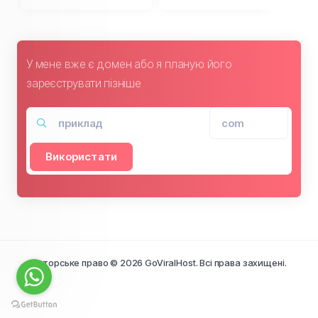
У мене вже є домен або я планую його
зареєструвати пізніше
Використати
Авторське право © 2026 GoViralHost. Всі права захищені.