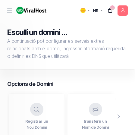
0
INR
Esculli un domini ...
A continuació pot configurar els serveis extres
relacionats amb el domini, ingressar informació requerida
o definir les DNS que utilitzarà.
Opcions de Domini
Registrar un
transferir un
Nou Domini
Nom de Domini