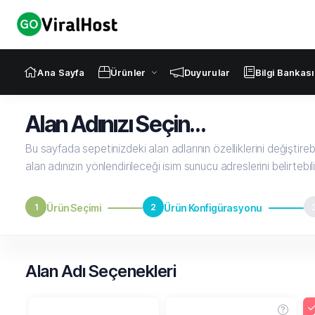
Ana Sayfa
Ürünler
Duyurular
Bilgi Bankası
Alan Adınızı Seçin...
Bu sayfada sepetinizdeki alan adlarının özelliklerini değiştirebili
alan adınızın yönlendirileceği isim sunucu adreslerini belirtebili
1
Ürün Seçimi
2
Ürün Konfigürasyonu
Alan Adı Seçenekleri