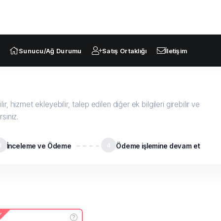
Sunucu/Ağ Durumu
Satış Ortaklığı
İletişim
r, hizmet ekleyebilir, talep edilen diğer ek bilgileri girebilir ve
rsiniz.
3
İnceleme ve Ödeme
4
Ödeme işlemine devam et