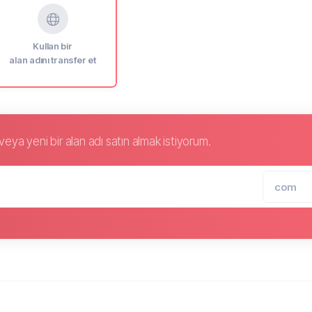
Kullan bir
alan adını transfer et
eya yeni bir alan adı satın almak istiyorum.