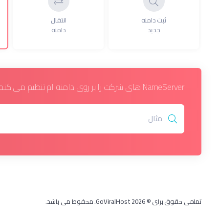
ثبت دامنه
انتقال
جدید
دامنه
NameServer های شرکت را بر روی دامنه ام تنظیم می کنم.
تمامی حقوق برای © 2026 GoViralHost. محفوط می باشد.