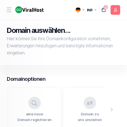
0
INR
Domain auswählen...
Hier können Sie ihre Domainkonfiguration vornehmen,
Erweiterungen hinzufügen und benötigte Informationen
eingeben.
Domainoptionen
eine neue
Domain zu
V
Domain registrieren
uns umziehen