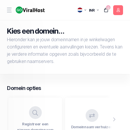
0
INR
Kies een domein...
Hieronder kan je jouw domeinnamen in je winkelwagen
configureren en eventuele aanvullingen kiezen. Tevens kan
je verdere informatie opgeven zoals bijvoorbeeld de te
gebruiken naamservers.
Domein opties
Registreer een
Domeinnaam verhuizen
nieuwe domeinnaam
b