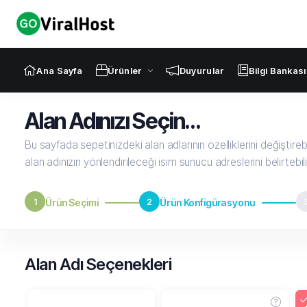
Ana Sayfa
Ürünler
Duyurular
Bilgi Bankası
Alan Adınızı Seçin...
Bu sayfada sepetinizdeki alan adlarının özelliklerini değiştirebili
alan adınızın yönlendirileceği isim sunucu adreslerini belirtebili
1
Ürün Seçimi
2
Ürün Konfigürasyonu
Alan Adı Seçenekleri