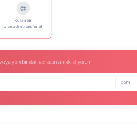
Kullan bir
alan adını transfer et
eya yeni bir alan adı satın almak istiyorum.