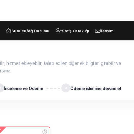
Sunucu/Ağ Durumu
Satış Ortaklığı
İletişim
r, hizmet ekleyebilir, talep edilen diğer ek bilgileri girebilir ve
rsiniz.
3
İnceleme ve Ödeme
4
Ödeme işlemine devam et