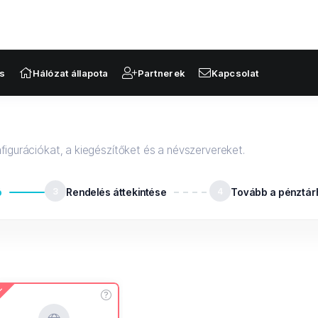
s
Hálózat állapota
Partnerek
Kapcsolat
figurációkat, a kiegészítőket és a névszervereket.
ó
3
Rendelés áttekintése
4
Tovább a pénztár