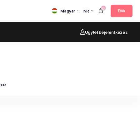
0
Magyar
INR
Fiók
Ügyfél bejelentkezés
hoz