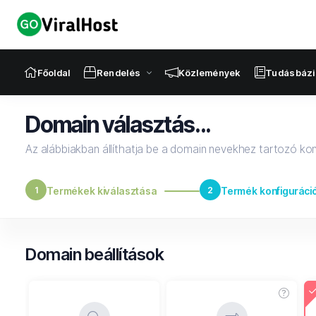
Főoldal
Rendelés
Közlemények
Tudásbázi
Domain választás...
Az alábbiakban állíthatja be a domain nevekhez tartozó kon
1
Termékek kiválasztása
2
Termék konfiguráci
Domain beállítások