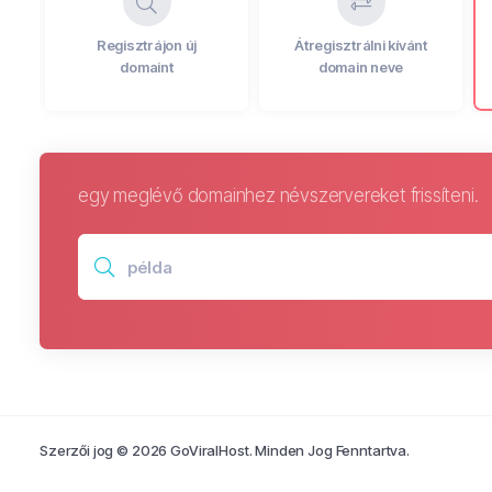
Regisztrájon új
Átregisztrálni kívánt
domaint
domain neve
egy meglévő domainhez névszervereket frissíteni.
Szerzői jog © 2026 GoViralHost. Minden Jog Fenntartva.