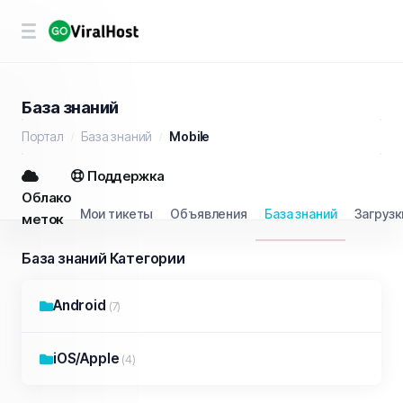
База знаний
Портал
База знаний
Mobile
Поддержка
Облако
Мои тикеты
Объявления
База знаний
Загрузк
меток
База знаний Категории
Android
(7)
iOS/Apple
(4)