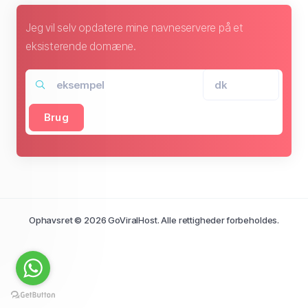
Jeg vil selv opdatere mine navneservere på et
eksisterende domæne.
Brug
Ophavsret © 2026 GoViralHost. Alle rettigheder forbeholdes.