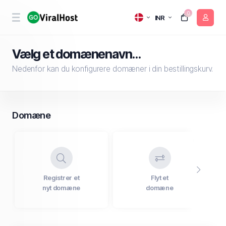
0
INR
Vælg et domænenavn…
Nedenfor kan du konfigurere domæner i din bestillingskurv.
Domæne
Registrer et
Flyt et
nyt domæne
domæne