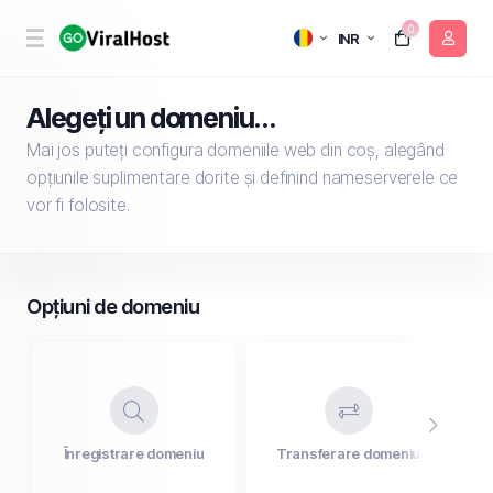
0
INR
Alegeți un domeniu...
Mai jos puteți configura domeniile web din coș, alegând
opțiunile suplimentare dorite și definind nameserverele ce
vor fi folosite.
Opțiuni de domeniu
Înregistrare domeniu
Transferare domeniu