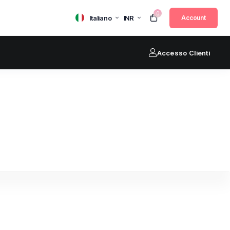
0
Italiano
INR
Account
Accesso Clienti