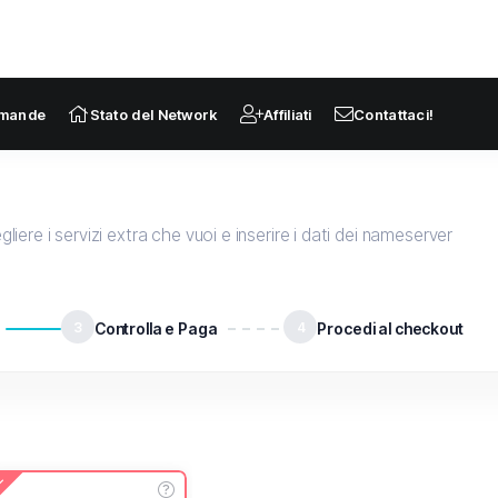
omande
Stato del Network
Affiliati
Contattaci!
liere i servizi extra che vuoi e inserire i dati dei nameserver
3
Controlla e Paga
4
Procedi al checkout