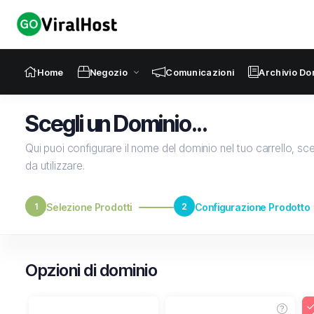
Home
Negozio
Comunicazioni
Archivio D
Scegli un Dominio...
Qui puoi configurare il nome del dominio nel tuo carrello, sceg
da utilizzare.
1
Selezione Prodotti
2
Configurazione Prodotto
Opzioni di dominio